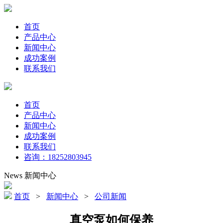
首页
产品中心
新闻中心
成功案例
联系我们
首页
产品中心
新闻中心
成功案例
联系我们
咨询：18252803945
News
新闻中心
首页
>
新闻中心
>
公司新闻
真空泵如何保养