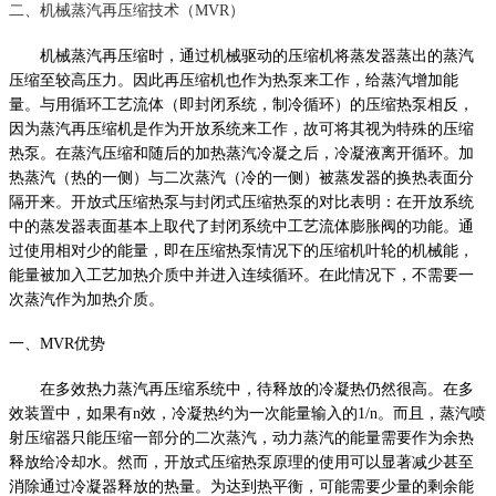
二、机械蒸汽再压缩技术（MVR）
机械蒸汽再压缩时，通过机械驱动的压缩机将蒸发器蒸出的蒸汽
压缩至较高压力。因此再压缩机也作为热泵来工作，给蒸汽增加能
量。与用循环工艺流体（即封闭系统，制冷循环）的压缩热泵相反，
因为蒸汽再压缩机是作为开放系统来工作，故可将其视为特殊的压缩
热泵。在蒸汽压缩和随后的加热蒸汽冷凝之后，冷凝液离开循环。加
热蒸汽（热的一侧）与二次蒸汽（冷的一侧）被蒸发器的换热表面分
隔开来。开放式压缩热泵与封闭式压缩热泵的对比表明：在开放系统
中的蒸发器表面基本上取代了封闭系统中工艺流体膨胀阀的功能。通
过使用相对少的能量，即在压缩热泵情况下的压缩机叶轮的机械能，
能量被加入工艺加热介质中并进入连续循环。在此情况下，不需要一
次蒸汽作为加热介质。
一、
MVR
优势
在多效热力蒸汽再压缩系统中，待释放的冷凝热仍然很高。在多
效装置中，如果有n效，冷凝热约为一次能量输入的1/n。而且，蒸汽喷
射压缩器只能压缩一部分的二次蒸汽，动力蒸汽的能量需要作为余热
释放给冷却水。然而，开放式压缩热泵原理的使用可以显著减少甚至
消除通过冷凝器释放的热量。为达到热平衡，可能需要少量的剩余能