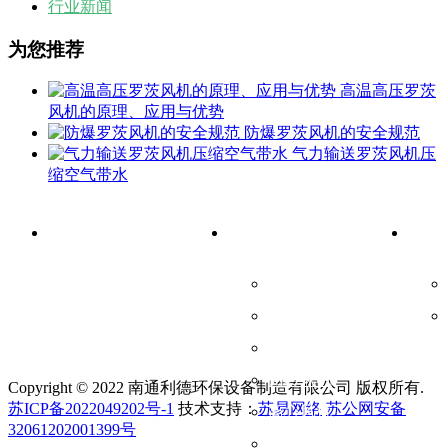
行业新闻
为您推荐
高温高压罗茨
风机的原理、应用与优势
防爆罗茨风机的安全规范
气力输送罗茨风机压
缩空气带水
首页
产品中心
新闻
螺杆鼓风机
罗茨风机/真空泵
空气悬浮离心风机
回转风机
Copyright © 2022 南通利德环保设备制造有限公司 版权所有.
苏ICP备2022049202号-1
技术支持：
苏易网络
苏公网安备
离心风机
32061202001399号
声学产品