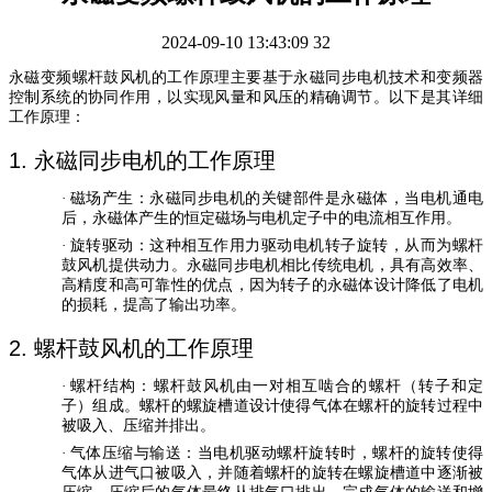
2024-09-10 13:43:09
32
永磁变频螺杆鼓风机的工作原理主要基于永磁同步电机技术和变频器
控制系统的协同作用，以实现风量和风压的精确调节。以下是其详细
工作原理：
1.
永磁同步电机的工作原理
·
磁场产生
：永磁同步电机的关键部件是永磁体，当电机通电
后，永磁体产生的恒定磁场与电机定子中的电流相互作用。
·
旋转驱动
：这种相互作用力驱动电机转子旋转，从而为螺杆
鼓风机提供动力。永磁同步电机相比传统电机，具有高效率、
高精度和高可靠性的优点，因为转子的永磁体设计降低了电机
的损耗，提高了输出功率。
2.
螺杆鼓风机的工作原理
·
螺杆结构
：螺杆鼓风机由一对相互啮合的螺杆（转子和定
子）组成。螺杆的螺旋槽道设计使得气体在螺杆的旋转过程中
被吸入、压缩并排出。
·
气体压缩与输送
：当电机驱动螺杆旋转时，螺杆的旋转使得
气体从进气口被吸入，并随着螺杆的旋转在螺旋槽道中逐渐被