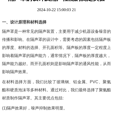
2024-10-22 15:00:03
21
一、设计原理和材料选择
隔声罩是一种常见的隔声装置，主要用于减少机器设备噪音的
传播和影响。在隔声罩的设计中，需要考虑的因素包括隔声板
的厚度、材料的选择、开孔面积等。隔声板的厚度一定程度上
影响着隔声罩的隔声能力，通常情况下，隔声板的厚度越大，
隔声能力越好。而开孔面积则是影响隔声罩的通风性能，从而
影响隔声效果。
在材料选择方面，我们比较了玻璃钢、铝金属、
PVC
、聚氨
酯和硬质泡沫等多种材料。通过对比，我们最终选择了聚氨酯
材质制作隔声罩。其主要优点包括
:
(1)
隔声效果好，噪声抑制效果明显。