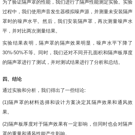
为了验证隔声罩的性能，我们进行了隔声性能测定实验。实验
过程中，我们使用声音发生器模拟噪声源，并测量未安装隔声
罩时的噪声水平。然后，我们安装隔声罩，再次测量噪声水
平，并对比两次测量结果。
实验结果表明，隔声罩的隔声效果明显，噪声水平下降了
30%-50%
不等。同时，我们还对不同开孔面积和隔声板厚度
的隔声罩进行了测试，并对测试结果进行了分析和总结。
四、结论
通过实验和分析，我们得出了一些结论
:
(1)
隔声罩的材料选择和设计方案决定其隔声效果和通风效
果。
(2)
隔声板厚度对于隔声效果有一定影响，但同时也会对隔声
罩的重量和通风性能产生影响。