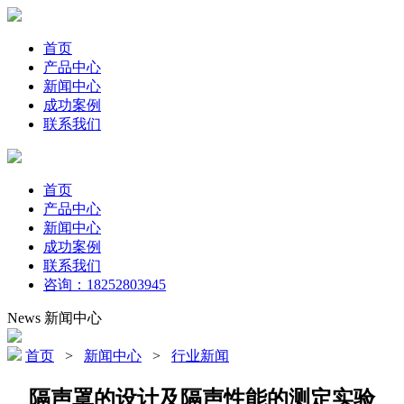
首页
产品中心
新闻中心
成功案例
联系我们
首页
产品中心
新闻中心
成功案例
联系我们
咨询：18252803945
News
新闻中心
首页
>
新闻中心
>
行业新闻
隔声罩的设计及隔声性能的测定实验