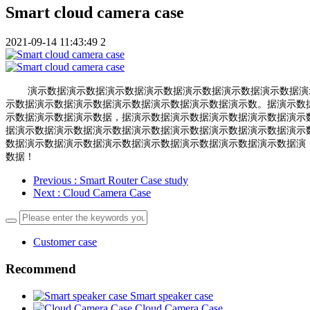
Smart cloud camera case
2021-09-14 11:43:49
2
演示数据演示数据演示数据演示数据演示数据演示数据演示数据演
示数据演示数据演示数据演示数据演示数据演示数据演示数。据演示数
示数据演示数据演示数据，据演示数据演示数据演示数据演示数据演示
据演示数据演示数据演示数据演示数据演示数据演示数据演示数据演示
数据演示数据演示数据演示数据演示数据演示数据演示数据演示数据演
数据！
Previous
: Smart Router Case study
Next
: Cloud Camera Case
Customer case
Recommend
Smart speaker case
Cloud Camera Case