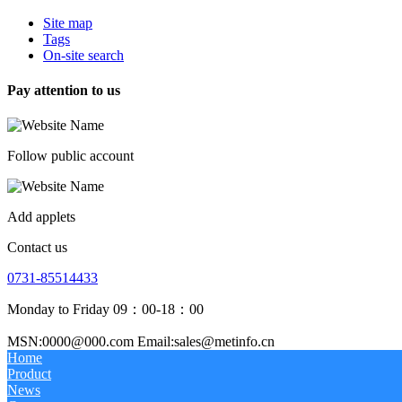
Site map
Tags
On-site search
Pay attention to us
Follow public account
Add applets
Contact us
0731-85514433
Monday to Friday 09：00-18：00
MSN:0000@000.com Email:sales@metinfo.cn
Home
Product
News