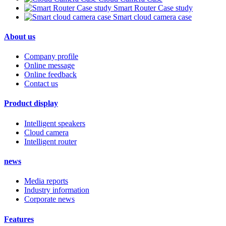
Smart Router Case study
Smart cloud camera case
About us
Company profile
Online message
Online feedback
Contact us
Product display
Intelligent speakers
Cloud camera
Intelligent router
news
Media reports
Industry information
Corporate news
Features