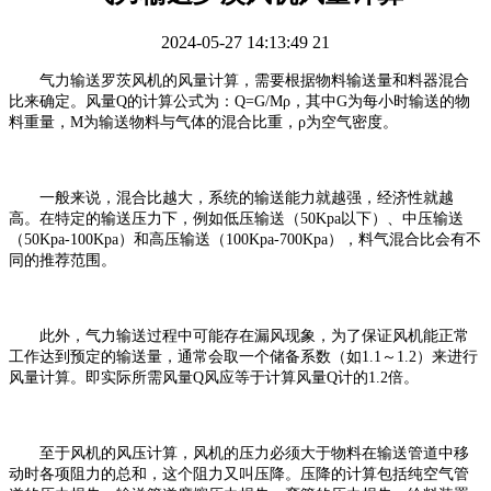
2024-05-27 14:13:49
21
气力输送罗茨风机的风量计算，需要根据物料输送量和料器混合
比来确定。风量
Q的计算公式为：Q=G/Mρ，其中G为每小时输送的物
料重量，M为输送物料与气体的混合比重，ρ为空气密度。
一般来说，混合比越大，系统的输送能力就越强，经济性就越
高。在特定的输送压力下，例如低压输送（
50Kpa以下）、中压输送
（50Kpa-100Kpa）和高压输送（100Kpa-700Kpa），料气混合比会有不
同的推荐范围。
此外，气力输送过程中可能存在漏风现象，为了保证风机能正常
工作达到预定的输送量，通常会取一个储备系数（如
1.1～1.2）来进行
风量计算。即实际所需风量Q风应等于计算风量Q计的1.2倍。
至于风机的风压计算，风机的压力必须大于物料在输送管道中移
动时各项阻力的总和，这个阻力又叫压降。压降的计算包括纯空气管