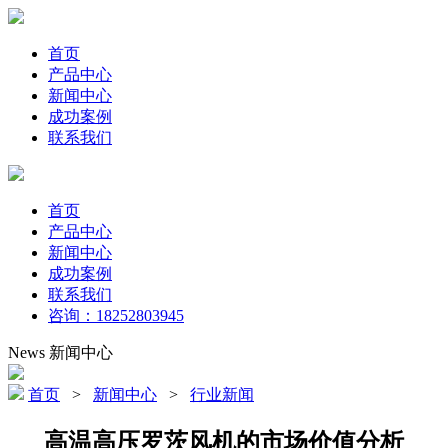
首页
产品中心
新闻中心
成功案例
联系我们
首页
产品中心
新闻中心
成功案例
联系我们
咨询：18252803945
News
新闻中心
首页
>
新闻中心
>
行业新闻
高温高压罗茨风机的市场价值分析