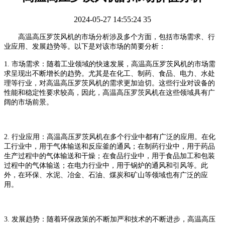
2024-05-27 14:55:24
35
高温高压罗茨风机的市场分析涉及多个方面，包括市场需求、行
业应用、发展趋势等。以下是对该市场的简要分析：
1.
市场需求：随着工业领域的快速发展，高温高压罗茨风机的市场需
求呈现出不断增长的趋势。尤其是在化工、制药、食品、电力、水处
理等行业，对高温高压罗茨风机的需求更加迫切。这些行业对设备的
性能和稳定性要求较高，因此，高温高压罗茨风机在这些领域具有广
阔的市场前景。
2.
行业应用：高温高压罗茨风机在多个行业中都有广泛的应用。在化
工行业中，用于气体输送和反应釜的通风；在制药行业中，用于药品
生产过程中的气体输送和干燥；在食品行业中，用于食品加工和包装
过程中的气体输送；在电力行业中，用于锅炉的通风和引风等。此
外，在环保、水泥、冶金、石油、煤炭和矿山等领域也有广泛的应
用。
3.
发展趋势：随着环保政策的不断加严和技术的不断进步，高温高压