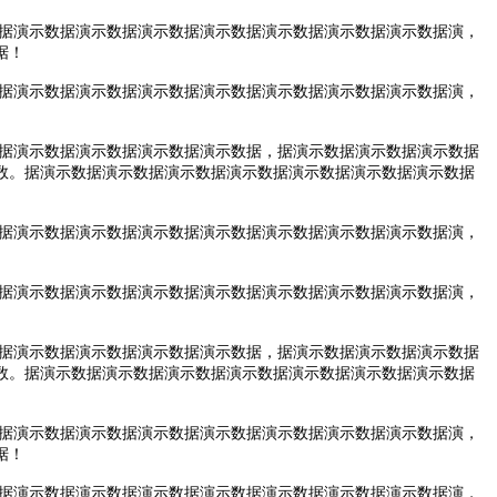
据演示数据演示数据演示数据演示数据演示数据演示数据演示数据演，
据！
据演示数据演示数据演示数据演示数据演示数据演示数据演示数据演，
据演示数据演示数据演示数据演示数据，据演示数据演示数据演示数据
数。据演示数据演示数据演示数据演示数据演示数据演示数据演示数据
据演示数据演示数据演示数据演示数据演示数据演示数据演示数据演，
据演示数据演示数据演示数据演示数据演示数据演示数据演示数据演，
据演示数据演示数据演示数据演示数据，据演示数据演示数据演示数据
数。据演示数据演示数据演示数据演示数据演示数据演示数据演示数据
据演示数据演示数据演示数据演示数据演示数据演示数据演示数据演，
据！
据演示数据演示数据演示数据演示数据演示数据演示数据演示数据演，