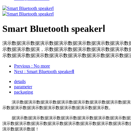
Smart Bluetooth speakerⅠ
演示数据演示数据演示数据演示数据演示数据演示数据演示数
示数据演示数据演，示数据演示数据演示数据演示数据演示数
示数据演示数据演示数据演示数据演示数据演示数据演示数据
Previous
: No more
Next
: Smart Bluetooth speakerⅡ
details
parameter
packaging
演示数据演示数据演示数据演示数据演示数据演示数据演示数据演
示数据演示数据演示数据演示数据演示数据演示数据演示数。
据演示数据演示数据演示数据演示数据演示数据演示数据演示数据
演示数据演示数据演示数据演示数据演示数据演示数据演示数据演示数
演示数据演示数据！